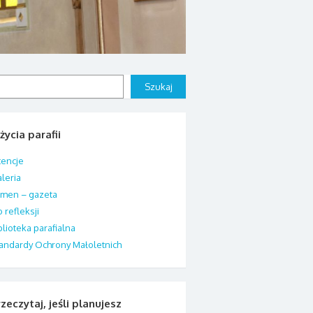
j
Szukaj
życia parafii
tencje
leria
men – gazeta
 refleksji
blioteka parafialna
andardy Ochrony Małoletnich
zeczytaj, jeśli planujesz