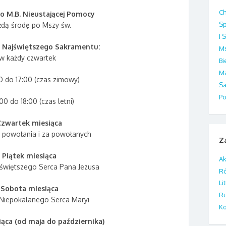
Ch
 M.B. Nieustającej Pomocy
S
żdą środę po Mszy św.
I 
 Najświętszego Sakramentu:
Ms
w każdy czwartek
B
M
0 do 17:00 (czas zimowy)
Sa
P
00 do 18:00 (czas letni)
Czwartek miesiąca
 powołania i za powołanych
Z
I Piątek miesiąca
Ak
jświętszego Serca Pana Jezusa
R
Li
 Sobota miesiąca
Ru
 Niepokalanego Serca Maryi
Ko
iąca (od maja do października)