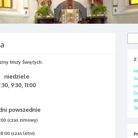
Szuka
wa
Z 
ziny Mszy Świętych:
In
niedziele
Ga
:30, 9:30, 11:00
Lu
Do
Bi
St
dni powszednie
7:00 (czas zimowy)
18:00 (czas letni)
Pr