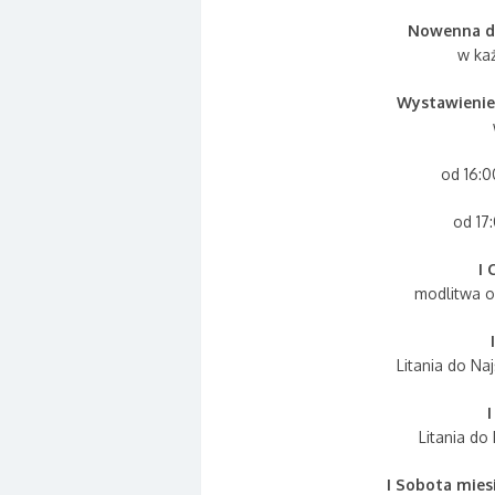
Nowenna do
w ka
Wystawienie
od 16:0
od 17:
I 
modlitwa o
Litania do Na
I
Litania do
I Sobota mies