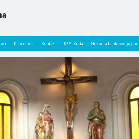
na
twa
Kancelaria
Kontakt
KEP i Kuria
Nr konta bankowego paraf