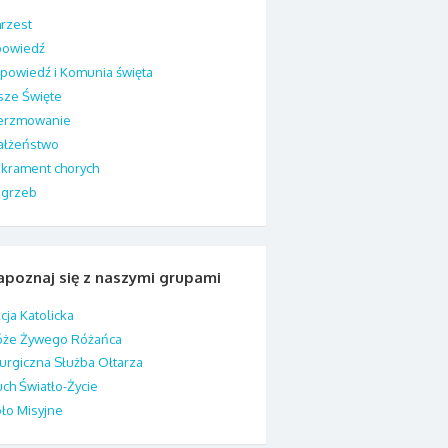
rzest
powiedź
Spowiedź i Komunia święta
ze Święte
ierzmowanie
ałżeństwo
krament chorych
ogrzeb
apoznaj się z naszymi grupami
cja Katolicka
óże Żywego Różańca
turgiczna Służba Ołtarza
ch Światło-Życie
ło Misyjne