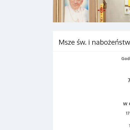
Msze św. i nabożeńst
God
7
w 
1