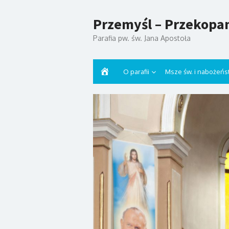
Przemyśl – Przekopa
Parafia pw. św. Jana Apostoła
Strona
O parafii
Msze św. i nabożeńs
główna