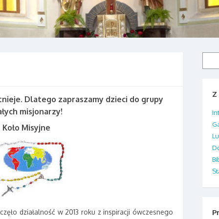
Szuka
Z 
stnieje. Dlatego zapraszamy dzieci do grupy
łych misjonarzy!
In
Ga
Koło Misyjne
Lu
Do
Bi
St
oczęło działalność w 2013 roku z inspiracji ówczesnego
Pr