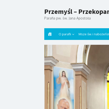
Przemyśl – Przekopa
Parafia pw. św. Jana Apostoła
Strona
O parafii
Msze św. i nabożeńs
główna