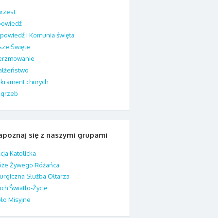
rzest
powiedź
Spowiedź i Komunia święta
ze Święte
ierzmowanie
ałżeństwo
krament chorych
ogrzeb
apoznaj się z naszymi grupami
cja Katolicka
óże Żywego Różańca
turgiczna Służba Ołtarza
ch Światło-Życie
ło Misyjne