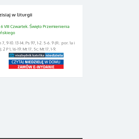
isiaj w liturgii
6 VIII Czwartek. Święto Przemienienia
ńskiego
 7, 9-10. 13-14; Ps 97, 1-2. 5-6. 9 (R.: por. 1a i
); 2 P 1, 16-19; Mt 17, 5c; Mt 17, 1-9;