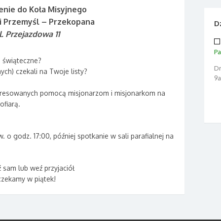
nie do Koła Misyjnego
ii Przemyśl – Przekopana
Dz
l. Przejazdowa 11
Pa
. świąteczne?
Dn
nych) czekali na Twoje listy?
9a
eresowanych pomocą misjonarzom i misjonarkom na
fiarą.
 o godz. 17:00, później spotkanie w sali parafialnej na
ź sam lub weź przyjaciół
czekamy w piątek!