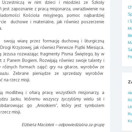
. Uczestniczą w nim dzieci i młodzież ze Szkoły
Ch
jest zapoznanie z pracą misjonarza, uwrażliwienie na
S
wiadomości Kościoła misyjnego, pomoc najbardziej
I 
cie duchowe i materialne, jak również poszerzenie
a.
Ms
B
ą swoją wiarę przez formację duchową i liturgiczną
M
rogi Krzyżowej, jak również Pierwsze Piątki Miesiąca.
Sa
ką Jezusa rozważając fragmenty Pisma Świętego, by w
P
t z Panem Bogiem. Rozwijają również swoje talenty i
w różnych formach zajęć: gry na gitarze, wyrobów ze
pażu.
Zebrane pieniądze ze sprzedaży wyrobów
 na rzecz misji.
Z
ą modlitwą i ofiarą pracę wszystkich misjonarzy, a
Ak
dzu Jacku, któremu wszyscy życzyliśmy wielu sił i
R
 obdarowując go „Aniołkiem”, który jest symbolem
Li
zecz misji.
Ru
Ko
Elżbieta Maciołek – odpowiedzialna za grupę