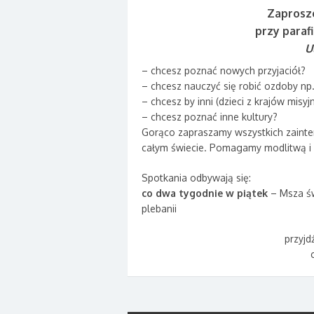
Zaprosze
przy paraf
U
– chcesz poznać nowych przyjaciół?
– chcesz nauczyć się robić ozdoby np
– chcesz by inni (dzieci z krajów misyj
– chcesz poznać inne kultury?
Gorąco zapraszamy wszystkich zaint
całym świecie. Pomagamy modlitwą i o
Spotkania odbywają się:
co dwa tygodnie w piątek
– Msza św.
plebanii
przyjd