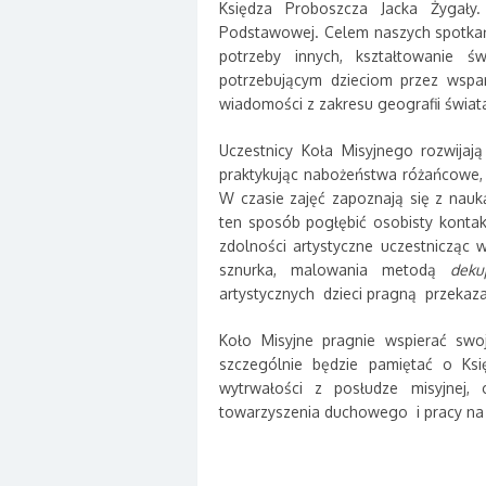
Księdza Proboszcza Jacka Żygały
Podstawowej. Celem naszych spotkań 
potrzeby innych, kształtowanie ś
potrzebującym dzieciom przez wspar
wiadomości z zakresu geografii świat
Uczestnicy Koła Misyjnego rozwijaj
praktykując nabożeństwa różańcowe, D
W czasie zajęć zapoznają się z nau
ten sposób pogłębić osobisty kontak
zdolności artystyczne uczestnicząc 
sznurka, malowania metodą
deku
artystycznych dzieci pragną przekazać
Koło Misyjne pragnie wspierać swoj
szczególnie będzie pamiętać o Księ
wytrwałości z posłudze misyjnej,
towarzyszenia duchowego i pracy na r