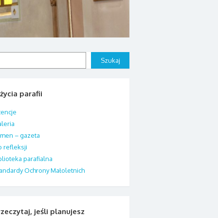
j
Szukaj
życia parafii
tencje
leria
men – gazeta
 refleksji
blioteka parafialna
andardy Ochrony Małoletnich
zeczytaj, jeśli planujesz