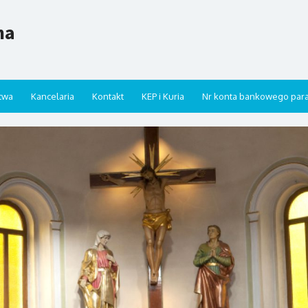
na
twa
Kancelaria
Kontakt
KEP i Kuria
Nr konta bankowego paraf